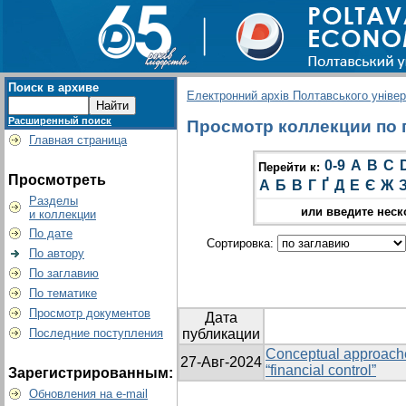
Поиск в архиве
Електронний архів Полтавського універс
Расширенный поиск
Просмотр коллекции по гру
Главная страница
0-9
A
B
C
Перейти к:
Просмотреть
А
Б
В
Г
Ґ
Д
Е
Є
Ж
Разделы
или введите неск
и коллекции
По дате
Сортировка:
По автору
По заглавию
По тематике
Просмотр документов
Дата
Последние поступления
публикации
Conceptual approaches
27-Авг-2024
“financial control”
Зарегистрированным:
Обновления на e-mail