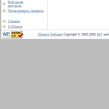
Мой архив
ресурсов
Редактировать профиль
Справка
О DSpace
DSpace Software
Copyright © 2002-2005
MIT
an