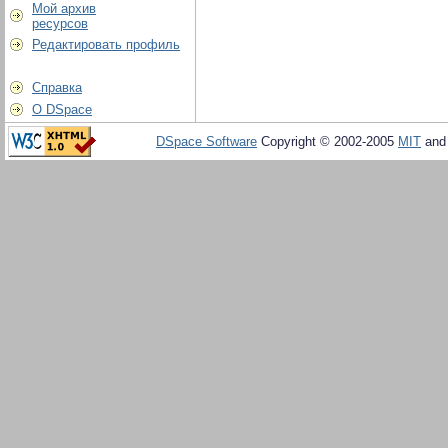
Мой архив
ресурсов
Редактировать профиль
Справка
О DSpace
DSpace Software
Copyright © 2002-2005
MIT
an