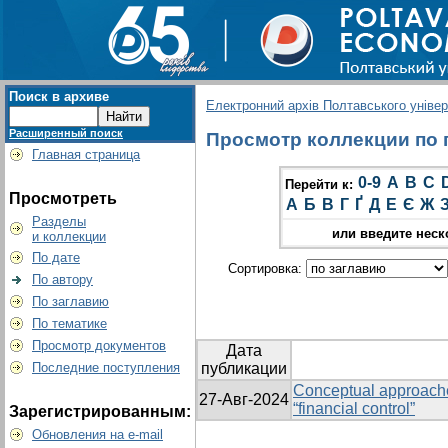
Поиск в архиве
Електронний архів Полтавського універс
Расширенный поиск
Просмотр коллекции по гру
Главная страница
0-9
A
B
C
Перейти к:
Просмотреть
А
Б
В
Г
Ґ
Д
Е
Є
Ж
Разделы
или введите неск
и коллекции
По дате
Сортировка:
По автору
По заглавию
По тематике
Просмотр документов
Дата
Последние поступления
публикации
Conceptual approaches
27-Авг-2024
“financial control”
Зарегистрированным:
Обновления на e-mail