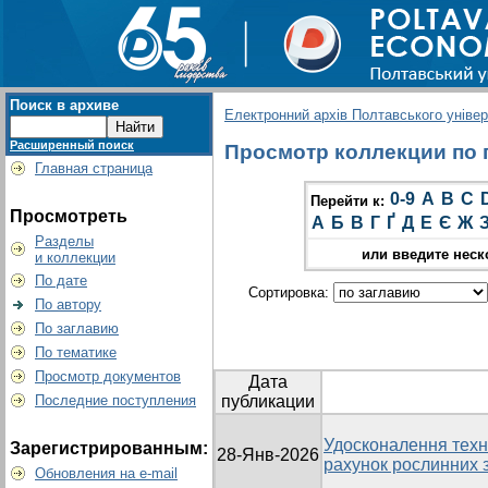
Поиск в архиве
Електронний архів Полтавського універс
Расширенный поиск
Просмотр коллекции по гр
Главная страница
0-9
A
B
C
Перейти к:
Просмотреть
А
Б
В
Г
Ґ
Д
Е
Є
Ж
Разделы
или введите неск
и коллекции
По дате
Сортировка:
По автору
По заглавию
По тематике
Просмотр документов
Дата
Последние поступления
публикации
Удосконалення техно
Зарегистрированным:
28-Янв-2026
рахунок рослинних 
Обновления на e-mail