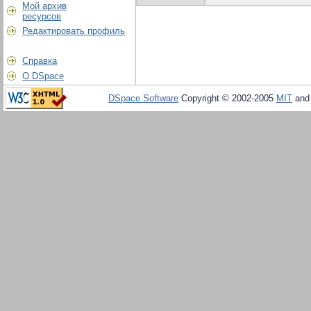
Мой архив
ресурсов
Редактировать профиль
Справка
О DSpace
DSpace Software
Copyright © 2002-2005
MIT
an