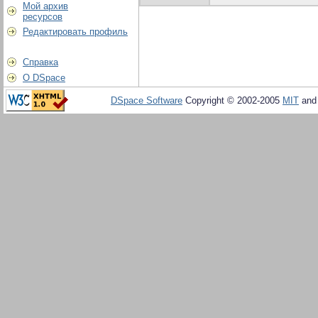
Мой архив
ресурсов
Редактировать профиль
Справка
О DSpace
DSpace Software
Copyright © 2002-2005
MIT
an