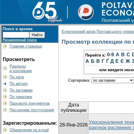
Поиск в архиве
Електронний архів Полтавського універс
Расширенный поиск
Просмотр коллекции по гр
Главная страница
0-9
A
B
C
Перейти к:
Просмотреть
А
Б
В
Г
Ґ
Д
Е
Є
Ж
Разделы
или введите неск
и коллекции
По дате
Сортировка:
По автору
По заглавию
По тематике
Просмотр документов
Дата
Последние поступления
публикации
Удосконалення техно
Зарегистрированным:
28-Янв-2026
рахунок рослинних 
Обновления на e-mail