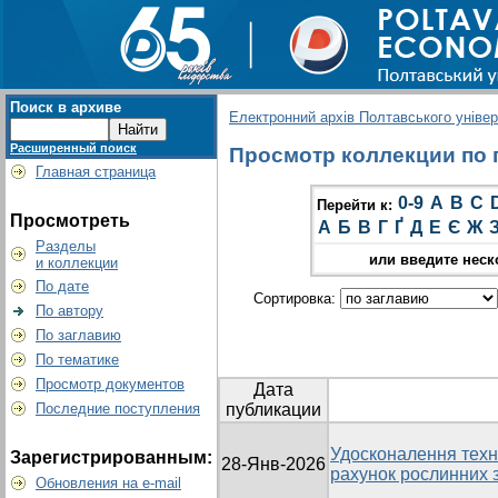
Поиск в архиве
Електронний архів Полтавського універс
Расширенный поиск
Просмотр коллекции по гр
Главная страница
0-9
A
B
C
Перейти к:
Просмотреть
А
Б
В
Г
Ґ
Д
Е
Є
Ж
Разделы
или введите неск
и коллекции
По дате
Сортировка:
По автору
По заглавию
По тематике
Просмотр документов
Дата
Последние поступления
публикации
Удосконалення техно
Зарегистрированным:
28-Янв-2026
рахунок рослинних 
Обновления на e-mail