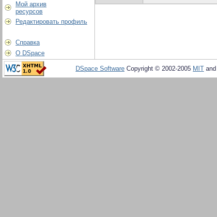
Мой архив
ресурсов
Редактировать профиль
Справка
О DSpace
DSpace Software
Copyright © 2002-2005
MIT
an