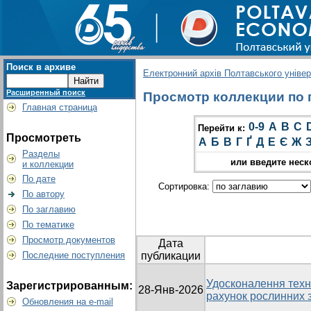
Поиск в архиве
Електронний архів Полтавського універс
Расширенный поиск
Просмотр коллекции по гр
Главная страница
0-9
A
B
C
Перейти к:
Просмотреть
А
Б
В
Г
Ґ
Д
Е
Є
Ж
Разделы
или введите неск
и коллекции
По дате
Сортировка:
По автору
По заглавию
По тематике
Просмотр документов
Дата
Последние поступления
публикации
Удосконалення техно
Зарегистрированным:
28-Янв-2026
рахунок рослинних 
Обновления на e-mail