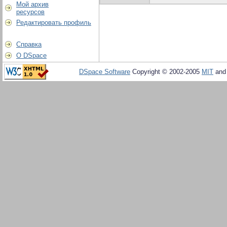
Мой архив
ресурсов
Редактировать профиль
Справка
О DSpace
DSpace Software
Copyright © 2002-2005
MIT
an