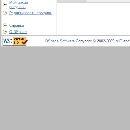
Мой архив
ресурсов
Редактировать профиль
Справка
О DSpace
DSpace Software
Copyright © 2002-2005
MIT
an