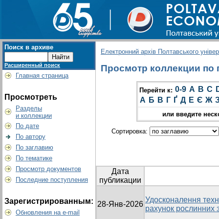
Поиск в архиве
Електронний архів Полтавського універс
Расширенный поиск
Просмотр коллекции по гр
Главная страница
0-9
A
B
C
Перейти к:
Просмотреть
А
Б
В
Г
Ґ
Д
Е
Є
Ж
Разделы
или введите неск
и коллекции
По дате
Сортировка:
По автору
По заглавию
По тематике
Просмотр документов
Дата
Последние поступления
публикации
Удосконалення техно
Зарегистрированным:
28-Янв-2026
рахунок рослинних 
Обновления на e-mail