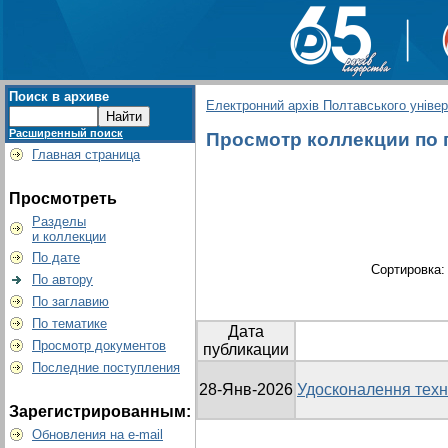
Поиск в архиве
Електронний архів Полтавського універс
Расширенный поиск
Просмотр коллекции по гр
Главная страница
Просмотреть
Разделы
и коллекции
По дате
Сортировка
По автору
По заглавию
По тематике
Дата
Просмотр документов
публикации
Последние поступления
28-Янв-2026
Удосконалення техно
Зарегистрированным:
Обновления на e-mail