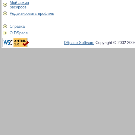
Мой архив
ресурсов
Редактировать профиль
Справка
О DSpace
DSpace Software
Copyright © 2002-200