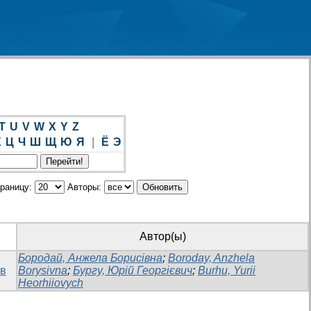
T
U
V
W
X
Y
Z
Х
Ц
Ч
Ш
Щ
Ю
Я
|
Ё
Э
траницу:
Авторы:
Автор(ы)
Бородай, Анжела Борисівна
;
Boroday, Anzhela
ів
Borysivna
;
Бургу, Юрій Георгієвич
;
Burhu, Yurii
Heorhiiovych