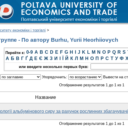
итету економіки і торгівлі
>
уппе - По автору Burhu, Yurii Heorhiiovych
0-9
A
B
C
D
E
F
G
H
I
J
K
L
M
N
O
P
Q
R
S
Перейти к:
А
Б
В
Г
Ґ
Д
Е
Є
Ж
З
И
І
Ї
Й
К
Л
М
Н
О
П
Р
С
Т
У
Ф
или введите несколько первых букв:
:
Упорядочнить:
Вывести на с
Отображение результатов 1 до 1 из 1
Название
логії альбумінового сиру за рахунок рослинних збагачувач
Отображение результатов 1 до 1 из 1