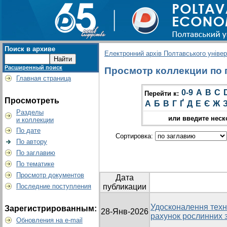
Поиск в архиве
Електронний архів Полтавського універс
Расширенный поиск
Просмотр коллекции по гр
Главная страница
0-9
A
B
C
Перейти к:
Просмотреть
А
Б
В
Г
Ґ
Д
Е
Є
Ж
Разделы
или введите неск
и коллекции
По дате
Сортировка:
По автору
По заглавию
По тематике
Просмотр документов
Дата
Последние поступления
публикации
Удосконалення техно
Зарегистрированным:
28-Янв-2026
рахунок рослинних 
Обновления на e-mail