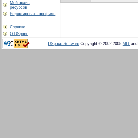
Мой архив
ресурсов
Редактировать профиль
Справка
О DSpace
DSpace Software
Copyright © 2002-2005
MIT
an