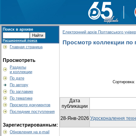
Поиск в архиве
Електронний архів Полтавського універс
Расширенный поиск
Просмотр коллекции по гр
Главная страница
Просмотреть
Разделы
и коллекции
По дате
Сортировка
По автору
По заглавию
По тематике
Дата
Просмотр документов
публикации
Последние поступления
28-Янв-2026
Удосконалення техно
Зарегистрированным:
Обновления на e-mail