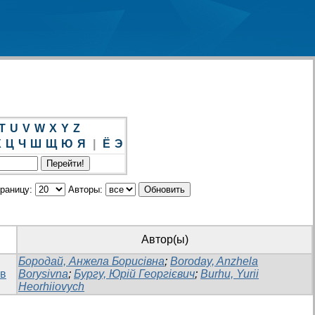
T
U
V
W
X
Y
Z
Х
Ц
Ч
Ш
Щ
Ю
Я
|
Ё
Э
траницу:
Авторы:
Автор(ы)
Бородай, Анжела Борисівна
;
Boroday, Anzhela
ів
Borysivna
;
Бургу, Юрій Георгієвич
;
Burhu, Yurii
Heorhiiovych