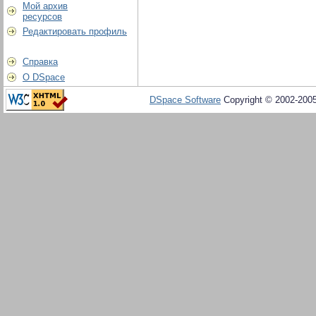
Мой архив
ресурсов
Редактировать профиль
Справка
О DSpace
DSpace Software
Copyright © 2002-200