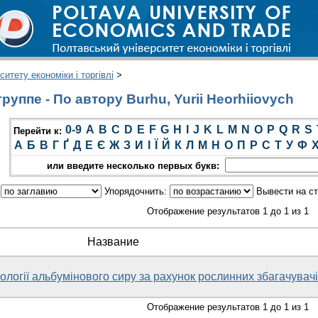
итету економіки і торгівлі
>
уппе - По автору Burhu, Yurii Heorhiiovych
0-9
A
B
C
D
E
F
G
H
I
J
K
L
M
N
O
P
Q
R
S
Перейти к:
А
Б
В
Г
Ґ
Д
Е
Є
Ж
З
И
І
Ї
Й
К
Л
М
Н
О
П
Р
С
Т
У
Ф
или введите несколько первых букв:
:
Упорядочнить:
Вывести на с
Отображение результатов 1 до 1 из 1
Название
логії альбумінового сиру за рахунок рослинних збагачувач
Отображение результатов 1 до 1 из 1