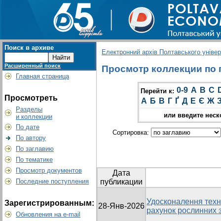
Поиск в архиве
Електронний архів Полтавського універс
Расширенный поиск
Просмотр коллекции по гр
Главная страница
0-9
A
B
C
Перейти к:
Просмотреть
А
Б
В
Г
Ґ
Д
Е
Є
Ж
Разделы
или введите неск
и коллекции
По дате
Сортировка:
По автору
По заглавию
По тематике
Просмотр документов
Дата
Последние поступления
публикации
Удосконалення техно
Зарегистрированным:
28-Янв-2026
рахунок рослинних 
Обновления на e-mail