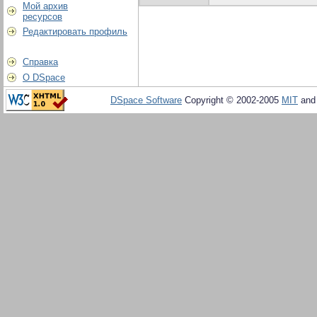
Мой архив
ресурсов
Редактировать профиль
Справка
О DSpace
DSpace Software
Copyright © 2002-2005
MIT
an