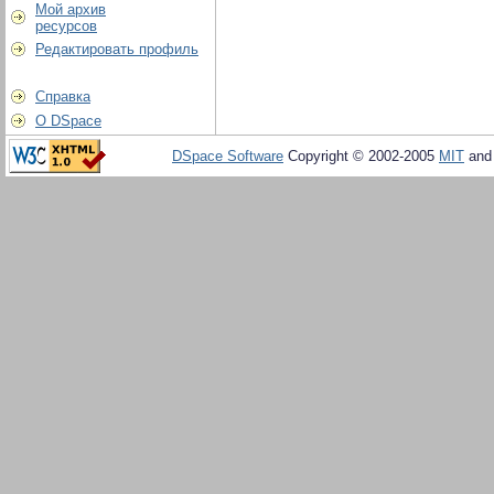
Мой архив
ресурсов
Редактировать профиль
Справка
О DSpace
DSpace Software
Copyright © 2002-2005
MIT
an