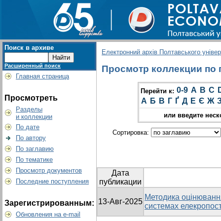
Поиск в архиве
Електронний архів Полтавського універс
Расширенный поиск
Просмотр коллекции по гр
Главная страница
0-9
A
B
C
Перейти к:
Просмотреть
А
Б
В
Г
Ґ
Д
Е
Є
Ж
Разделы
или введите неск
и коллекции
По дате
Сортировка:
По автору
По заглавию
По тематике
Просмотр документов
Дата
Последние поступления
публикации
Методика оцінюванн
13-Авг-2025
Зарегистрированным:
системах елекропост
Обновления на e-mail