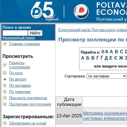
Поиск в архиве
Електронний архів Полтавського універс
Расширенный поиск
Просмотр коллекции по гр
Главная страница
0-9
A
B
C
Перейти к:
Просмотреть
А
Б
В
Г
Ґ
Д
Е
Є
Ж
Разделы
или введите неск
и коллекции
По дате
Сортировка:
По автору
По заглавию
По тематике
Просмотр документов
Дата
Последние поступления
публикации
Методика оцінюванн
13-Авг-2025
Зарегистрированным:
системах елекропост
Обновления на e-mail