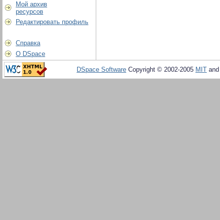
Мой архив
ресурсов
Редактировать профиль
Справка
О DSpace
DSpace Software
Copyright © 2002-2005
MIT
an