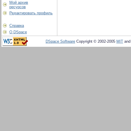
Мой архив
ресурсов
Редактировать профиль
Справка
О DSpace
DSpace Software
Copyright © 2002-2005
MIT
an