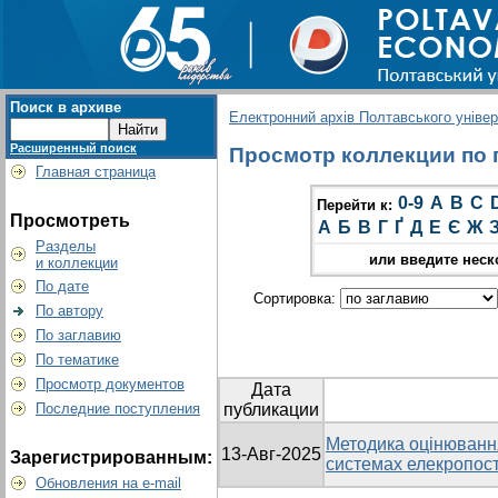
Поиск в архиве
Електронний архів Полтавського універс
Расширенный поиск
Просмотр коллекции по гр
Главная страница
0-9
A
B
C
Перейти к:
Просмотреть
А
Б
В
Г
Ґ
Д
Е
Є
Ж
Разделы
или введите неск
и коллекции
По дате
Сортировка:
По автору
По заглавию
По тематике
Просмотр документов
Дата
Последние поступления
публикации
Методика оцінюванн
13-Авг-2025
Зарегистрированным:
системах елекропост
Обновления на e-mail