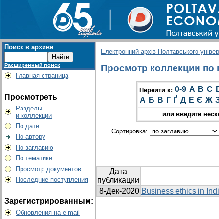
Поиск в архиве
Електронний архів Полтавського універс
Расширенный поиск
Просмотр коллекции по гр
Главная страница
0-9
A
B
C
Перейти к:
Просмотреть
А
Б
В
Г
Ґ
Д
Е
Є
Ж
Разделы
или введите неск
и коллекции
По дате
Сортировка:
По автору
По заглавию
По тематике
Просмотр документов
Дата
Последние поступления
публикации
8-Дек-2020
Business ethics in Ind
Зарегистрированным:
Обновления на e-mail