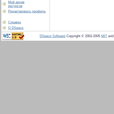
Мой архив
ресурсов
Редактировать профиль
Справка
О DSpace
DSpace Software
Copyright © 2002-2005
MIT
an