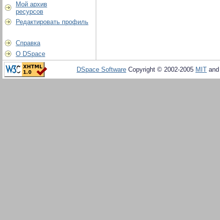
Мой архив
ресурсов
Редактировать профиль
Справка
О DSpace
DSpace Software
Copyright © 2002-2005
MIT
an