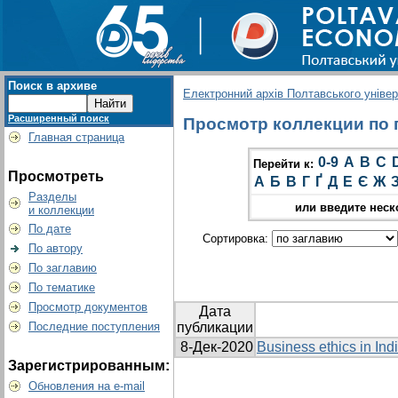
Поиск в архиве
Електронний архів Полтавського універс
Расширенный поиск
Просмотр коллекции по гр
Главная страница
0-9
A
B
C
Перейти к:
Просмотреть
А
Б
В
Г
Ґ
Д
Е
Є
Ж
Разделы
или введите неск
и коллекции
По дате
Сортировка:
По автору
По заглавию
По тематике
Просмотр документов
Дата
Последние поступления
публикации
8-Дек-2020
Business ethics in Ind
Зарегистрированным:
Обновления на e-mail