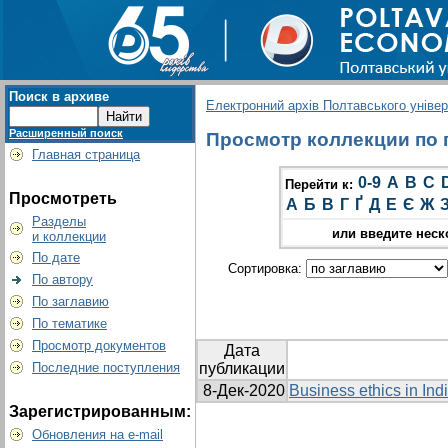
Поиск в архиве
Електронний архів Полтавського універс
Расширенный поиск
Просмотр коллекции по гр
Главная страница
0-9
A
B
C
Перейти к:
Просмотреть
А
Б
В
Г
Ґ
Д
Е
Є
Ж
Разделы
или введите неск
и коллекции
По дате
Сортировка:
По автору
По заглавию
По тематике
Просмотр документов
Дата
Последние поступления
публикации
8-Дек-2020
Business ethics in Ind
Зарегистрированным:
Обновления на e-mail