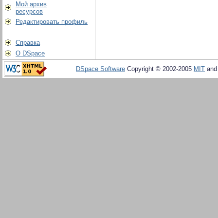
Мой архив
ресурсов
Редактировать профиль
Справка
О DSpace
DSpace Software
Copyright © 2002-2005
MIT
an