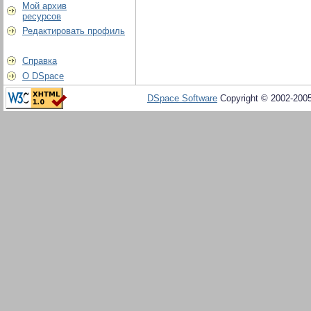
Мой архив
ресурсов
Редактировать профиль
Справка
О DSpace
DSpace Software
Copyright © 2002-200