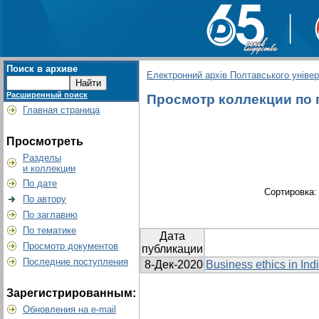
Поиск в архиве
Електронний архів Полтавського універс
Расширенный поиск
Просмотр коллекции по гр
Главная страница
Просмотреть
Разделы
и коллекции
По дате
Сортировка
По автору
По заглавию
По тематике
Дата
Просмотр документов
публикации
Последние поступления
8-Дек-2020
Business ethics in Ind
Зарегистрированным:
Обновления на e-mail