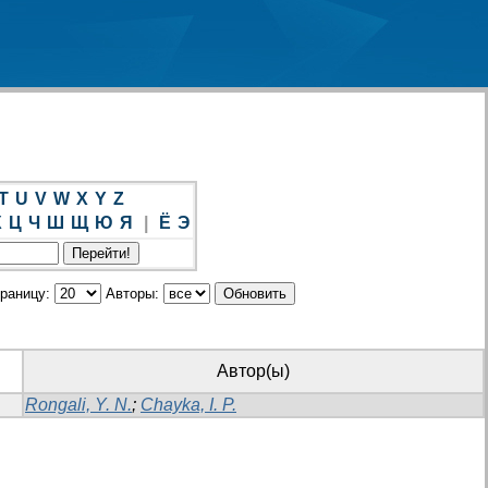
T
U
V
W
X
Y
Z
Х
Ц
Ч
Ш
Щ
Ю
Я
|
Ё
Э
траницу:
Авторы:
Автор(ы)
Rongali, Y. N.
;
Chayka, І. P.