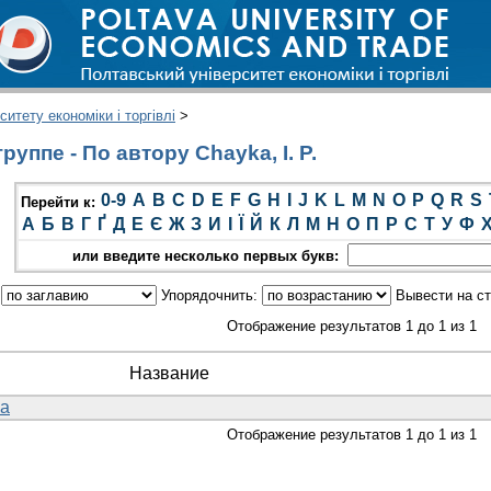
итету економіки і торгівлі
>
уппе - По автору Chayka, І. P.
0-9
A
B
C
D
E
F
G
H
I
J
K
L
M
N
O
P
Q
R
S
Перейти к:
А
Б
В
Г
Ґ
Д
Е
Є
Ж
З
И
І
Ї
Й
К
Л
М
Н
О
П
Р
С
Т
У
Ф
или введите несколько первых букв:
:
Упорядочнить:
Вывести на с
Отображение результатов 1 до 1 из 1
Название
ia
Отображение результатов 1 до 1 из 1