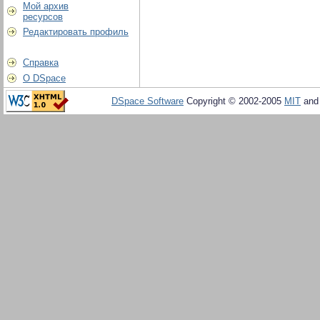
Мой архив
ресурсов
Редактировать профиль
Справка
О DSpace
DSpace Software
Copyright © 2002-2005
MIT
an