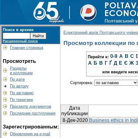
Поиск в архиве
Електронний архів Полтавського універс
Расширенный поиск
Просмотр коллекции по гр
Главная страница
0-9
A
B
C
Перейти к:
Просмотреть
А
Б
В
Г
Ґ
Д
Е
Є
Ж
Разделы
или введите неск
и коллекции
По дате
Сортировка:
По автору
По заглавию
По тематике
Просмотр документов
Дата
Последние поступления
публикации
8-Дек-2020
Business ethics in Ind
Зарегистрированным:
Обновления на e-mail