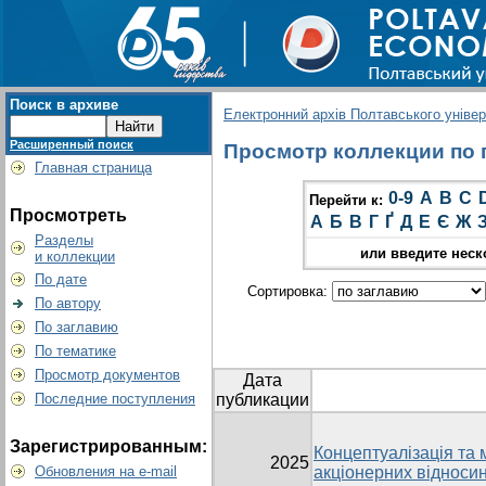
Поиск в архиве
Електронний архів Полтавського універс
Расширенный поиск
Просмотр коллекции по гр
Главная страница
0-9
A
B
C
Перейти к:
Просмотреть
А
Б
В
Г
Ґ
Д
Е
Є
Ж
Разделы
или введите неск
и коллекции
По дате
Сортировка:
По автору
По заглавию
По тематике
Просмотр документов
Дата
Последние поступления
публикации
Зарегистрированным:
Концептуалізація та 
2025
Обновления на e-mail
акціонерних відносин