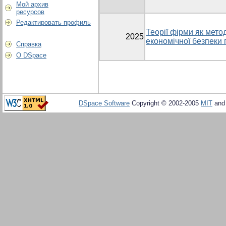
Мой архив
ресурсов
Редактировать профиль
Теорії фірми як мето
2025
економічної безпеки
Справка
О DSpace
DSpace Software
Copyright © 2002-2005
MIT
an