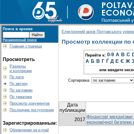
Поиск в архиве
Електронний архів Полтавського універс
Расширенный поиск
Просмотр коллекции по г
Главная страница
0-9
A
B
C
Перейти к:
Просмотреть
А
Б
В
Г
Ґ
Д
Е
Є
Ж
Разделы
или введите неск
и коллекции
По дате
Сортировка:
По автору
По заглавию
По тематике
Просмотр документов
Дата
Последние поступления
публикации
Фінансові механізми
2017
економічної безпеки
Зарегистрированным:
Обновления на e-mail