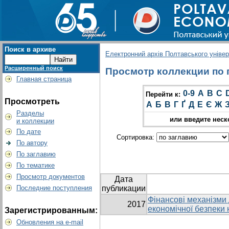
Поиск в архиве
Електронний архів Полтавського універс
Расширенный поиск
Просмотр коллекции по г
Главная страница
0-9
A
B
C
Перейти к:
Просмотреть
А
Б
В
Г
Ґ
Д
Е
Є
Ж
Разделы
или введите неск
и коллекции
По дате
Сортировка:
По автору
По заглавию
По тематике
Просмотр документов
Дата
Последние поступления
публикации
Фінансові механізми
2017
економічної безпеки
Зарегистрированным:
Обновления на e-mail