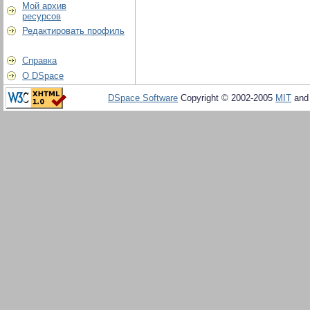
Мой архив
ресурсов
Редактировать профиль
Справка
О DSpace
DSpace Software
Copyright © 2002-2005
MIT
an