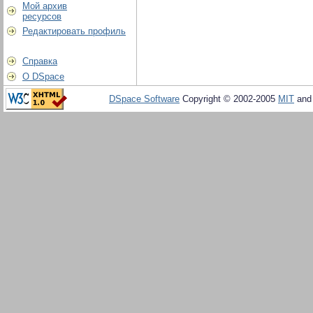
Мой архив
ресурсов
Редактировать профиль
Справка
О DSpace
DSpace Software
Copyright © 2002-2005
MIT
an