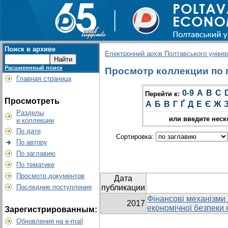
Поиск в архиве
Електронний архів Полтавського універс
Расширенный поиск
Просмотр коллекции по г
Главная страница
0-9
A
B
C
Перейти к:
Просмотреть
А
Б
В
Г
Ґ
Д
Е
Є
Ж
Разделы
или введите неск
и коллекции
По дате
Сортировка:
По автору
По заглавию
По тематике
Просмотр документов
Дата
Последние поступления
публикации
Фінансові механізми
2017
економічної безпеки
Зарегистрированным:
Обновления на e-mail