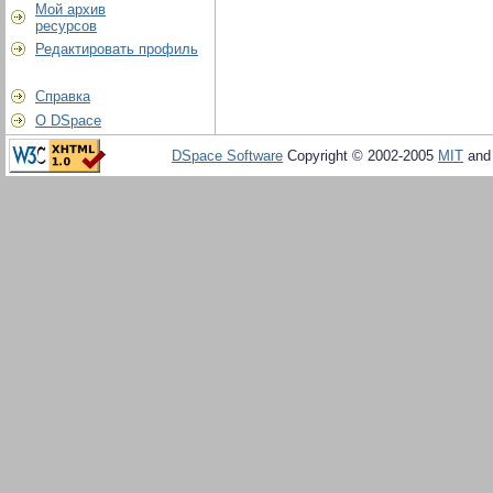
Мой архив
ресурсов
Редактировать профиль
Справка
О DSpace
DSpace Software
Copyright © 2002-2005
MIT
an