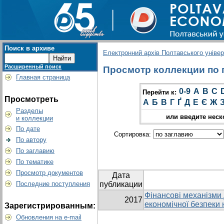
Поиск в архиве
Електронний архів Полтавського універс
Расширенный поиск
Просмотр коллекции по г
Главная страница
0-9
A
B
C
Перейти к:
Просмотреть
А
Б
В
Г
Ґ
Д
Е
Є
Ж
Разделы
или введите неск
и коллекции
По дате
Сортировка:
По автору
По заглавию
По тематике
Просмотр документов
Дата
Последние поступления
публикации
Фінансові механізми
2017
економічної безпеки
Зарегистрированным:
Обновления на e-mail