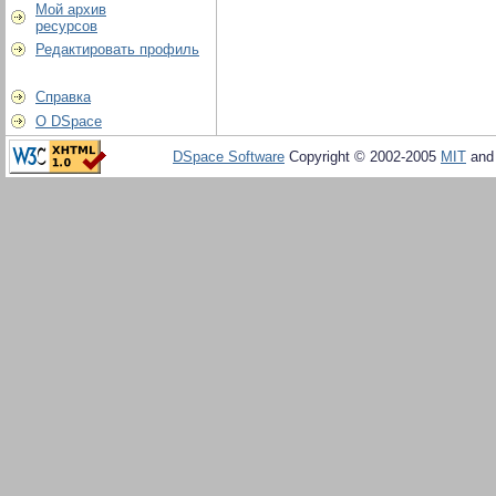
Мой архив
ресурсов
Редактировать профиль
Справка
О DSpace
DSpace Software
Copyright © 2002-2005
MIT
an