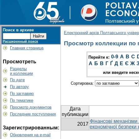
Поиск в архиве
Електронний архів Полтавського універс
Расширенный поиск
Просмотр коллекции по г
Главная страница
0-9
A
B
C
Перейти к:
Просмотреть
А
Б
В
Г
Ґ
Д
Е
Є
Ж
Разделы
или введите неск
и коллекции
По дате
Сортировка:
По автору
По заглавию
По тематике
Просмотр документов
Дата
Последние поступления
публикации
Фінансові механізми
2017
економічної безпеки
Зарегистрированным:
Обновления на e-mail