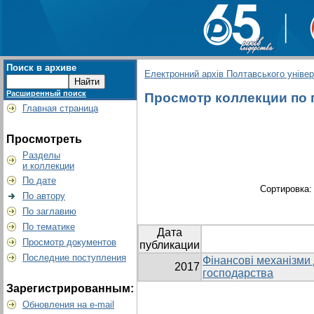
Поиск в архиве
Електронний архів Полтавського універс
Расширенный поиск
Просмотр коллекции по г
Главная страница
Просмотреть
Разделы
и коллекции
По дате
Сортировка
По автору
По заглавию
По тематике
Дата
Просмотр документов
публикации
Последние поступления
Фінансові механізми
2017
господарства
Зарегистрированным:
Обновления на e-mail