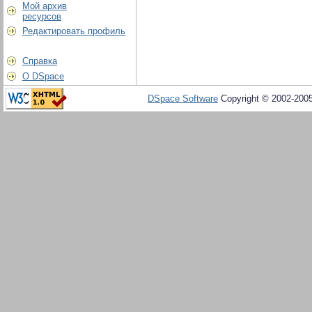
Мой архив
ресурсов
Редактировать профиль
Справка
О DSpace
DSpace Software
Copyright © 2002-200