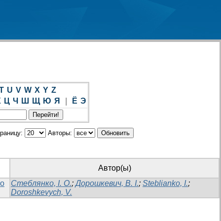
T
U
V
W
X
Y
Z
Х
Ц
Ч
Ш
Щ
Ю
Я
|
Ё
Э
траницу:
Авторы:
Автор(ы)
го
Стеблянко, І. О.
;
Дорошкевич, В. І.
;
Steblianko, I.
;
Doroshkevych, V.