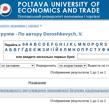
итету економіки і торгівлі
>
руппе - По автору Doroshkevych, V.
0-9
A
B
C
D
E
F
G
H
I
J
K
L
M
N
O
P
Q
R
S
Перейти к:
А
Б
В
Г
Ґ
Д
Е
Є
Ж
З
И
І
Ї
Й
К
Л
М
Н
О
П
Р
С
Т
У
Ф
или введите несколько первых букв:
:
Упорядочнить:
Вывести на с
Отображение результатов 1 до 1 из 1
Название
 державного регулювання економічної безпеки національно
Отображение результатов 1 до 1 из 1