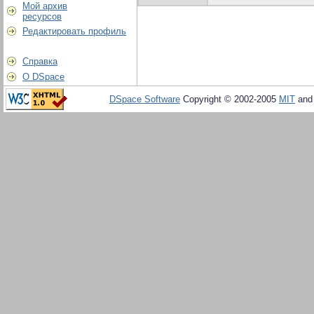
Мой архив
ресурсов
Редактировать профиль
Справка
О DSpace
DSpace Software
Copyright © 2002-2005
MIT
an