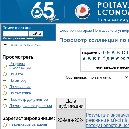
Поиск в архиве
Електронний архів Полтавського універс
Расширенный поиск
Просмотр коллекции по гр
Главная страница
0-9
A
B
C
Перейти к:
Просмотреть
А
Б
В
Г
Ґ
Д
Е
Є
Ж
Разделы
или введите неск
и коллекции
По дате
Сортировка:
По автору
По заглавию
По тематике
Просмотр документов
Дата
Последние поступления
публикации
Результати визначен
Зарегистрированным:
20-Май-2024
речовини в м'ясі пі
Обновления на e-mail
потоку і електрично