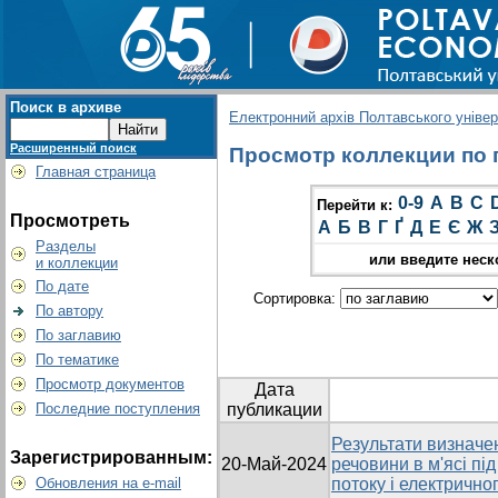
Поиск в архиве
Електронний архів Полтавського універс
Расширенный поиск
Просмотр коллекции по гр
Главная страница
0-9
A
B
C
Перейти к:
Просмотреть
А
Б
В
Г
Ґ
Д
Е
Є
Ж
Разделы
или введите неск
и коллекции
По дате
Сортировка:
По автору
По заглавию
По тематике
Просмотр документов
Дата
Последние поступления
публикации
Результати визначен
Зарегистрированным:
20-Май-2024
речовини в м'ясі пі
Обновления на e-mail
потоку і електрично