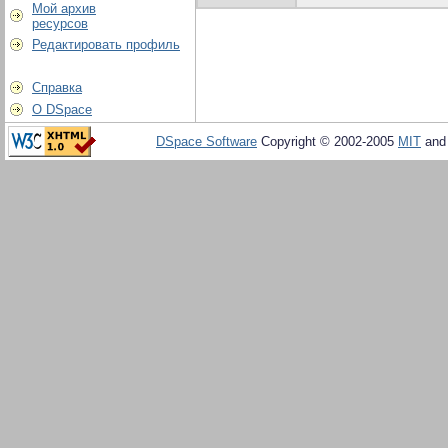
Мой архив
ресурсов
Редактировать профиль
Справка
О DSpace
DSpace Software
Copyright © 2002-2005
MIT
an