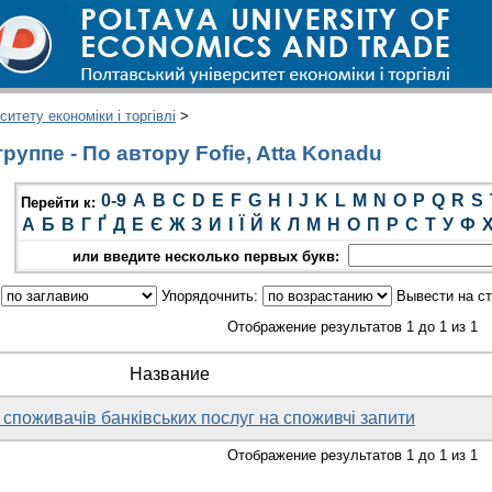
итету економіки і торгівлі
>
уппе - По автору Fofie, Atta Konadu
0-9
A
B
C
D
E
F
G
H
I
J
K
L
M
N
O
P
Q
R
S
Перейти к:
А
Б
В
Г
Ґ
Д
Е
Є
Ж
З
И
І
Ї
Й
К
Л
М
Н
О
П
Р
С
Т
У
Ф
или введите несколько первых букв:
:
Упорядочнить:
Вывести на с
Отображение результатов 1 до 1 из 1
Название
споживачів банківських послуг на споживчі запити
Отображение результатов 1 до 1 из 1