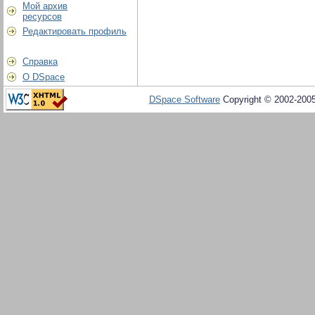
Мой архив
ресурсов
Редактировать профиль
Справка
О DSpace
DSpace Software
Copyright © 2002-200