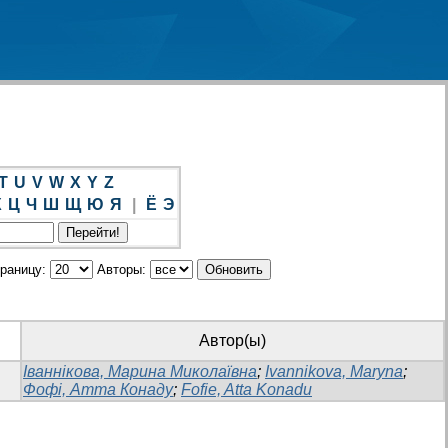
T
U
V
W
X
Y
Z
Х
Ц
Ч
Ш
Щ
Ю
Я
|
Ё
Э
траницу:
Авторы:
Автор(ы)
Іваннікова, Марина Миколаївна
;
Ivannikova, Maryna
;
Фофі, Атта Конаду
;
Fofie, Atta Konadu