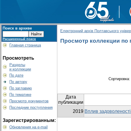
Поиск в архиве
Електронний архів Полтавського універс
Расширенный поиск
Просмотр коллекции по гр
Главная страница
Просмотреть
Разделы
и коллекции
По дате
Сортировка
По автору
По заглавию
По тематике
Дата
Просмотр документов
публикации
Последние поступления
2019
Вплив задоволеності 
Зарегистрированным:
Обновления на e-mail