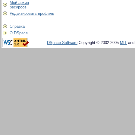
Мой архив
ресурсов
Редактировать профиль
Справка
О DSpace
DSpace Software
Copyright © 2002-2005
MIT
an