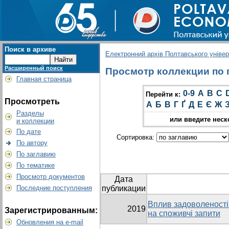
Поиск в архиве
Електронний архів Полтавського універс
Расширенный поиск
Просмотр коллекции по гр
Главная страница
0-9
A
B
C
Перейти к:
Просмотреть
А
Б
В
Г
Ґ
Д
Е
Є
Ж
Разделы
или введите неск
и коллекции
По дате
Сортировка:
По автору
По заглавию
По тематике
Просмотр документов
Дата
Последние поступления
публикации
Вплив задоволеності
2019
Зарегистрированным:
на споживчі запити
Обновления на e-mail