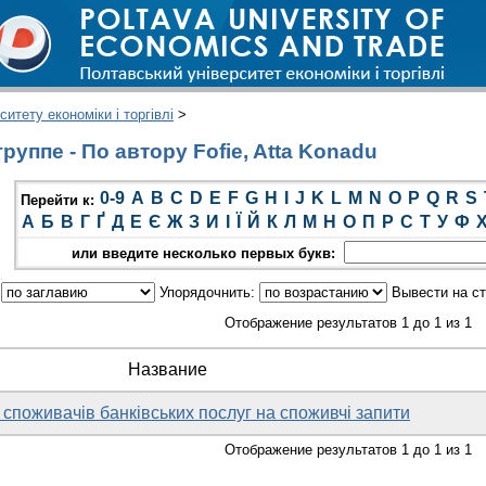
итету економіки і торгівлі
>
уппе - По автору Fofie, Atta Konadu
0-9
A
B
C
D
E
F
G
H
I
J
K
L
M
N
O
P
Q
R
S
Перейти к:
А
Б
В
Г
Ґ
Д
Е
Є
Ж
З
И
І
Ї
Й
К
Л
М
Н
О
П
Р
С
Т
У
Ф
или введите несколько первых букв:
:
Упорядочнить:
Вывести на с
Отображение результатов 1 до 1 из 1
Название
споживачів банківських послуг на споживчі запити
Отображение результатов 1 до 1 из 1