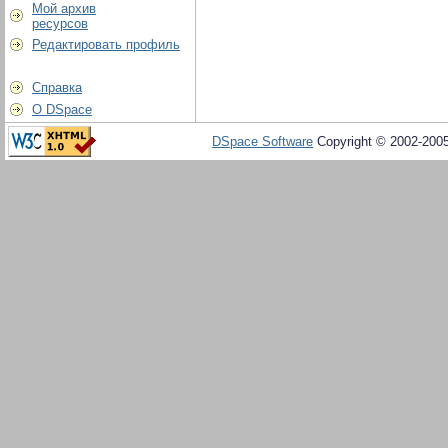
Мой архив
ресурсов
Редактировать профиль
Справка
О DSpace
DSpace Software
Copyright © 2002-200