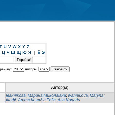
T
U
V
W
X
Y
Z
Х
Ц
Ч
Ш
Щ
Ю
Я
|
Ё
Э
траницу:
Авторы:
Автор(ы)
Іваннікова, Марина Миколаївна
;
Ivannikova, Maryna
;
Фофі, Атта Конаду
;
Fofie, Atta Konadu