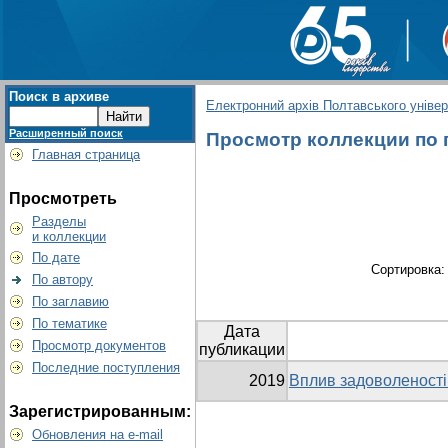
Поиск в архиве
Електронний архів Полтавського універс
Расширенный поиск
Просмотр коллекции по гр
Главная страница
Просмотреть
Разделы
и коллекции
По дате
Сортировка
По автору
По заглавию
По тематике
Дата
Просмотр документов
публикации
Последние поступления
2019
Вплив задоволеності 
Зарегистрированным:
Обновления на e-mail