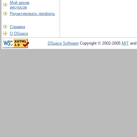
Мой архив
ресурсов
Редактировать профиль
Справка
О DSpace
DSpace Software
Copyright © 2002-2005
MIT
an