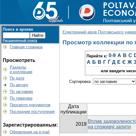
Поиск в архиве
Електронний архів Полтавського універс
Расширенный поиск
Просмотр коллекции по гр
Главная страница
0-9
A
B
C
Перейти к:
Просмотреть
А
Б
В
Г
Ґ
Д
Е
Є
Ж
Разделы
или введите неск
и коллекции
По дате
Сортировка:
По автору
По заглавию
По тематике
Просмотр документов
Дата
Последние поступления
публикации
Вплив задоволеності
2019
Зарегистрированным:
на споживчі запити
Обновления на e-mail