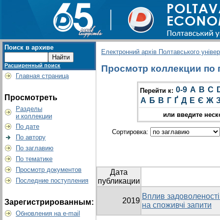
Поиск в архиве
Електронний архів Полтавського універс
Расширенный поиск
Просмотр коллекции по гр
Главная страница
0-9
A
B
C
Перейти к:
Просмотреть
А
Б
В
Г
Ґ
Д
Е
Є
Ж
Разделы
или введите неск
и коллекции
По дате
Сортировка:
По автору
По заглавию
По тематике
Просмотр документов
Дата
Последние поступления
публикации
Вплив задоволеності
2019
Зарегистрированным:
на споживчі запити
Обновления на e-mail