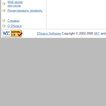
Мой архив
ресурсов
Редактировать профиль
Справка
О DSpace
DSpace Software
Copyright © 2002-2005
MIT
an