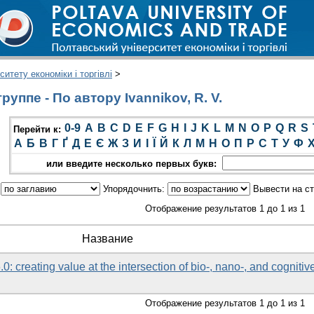
итету економіки і торгівлі
>
уппе - По автору Ivannikov, R. V.
0-9
A
B
C
D
E
F
G
H
I
J
K
L
M
N
O
P
Q
R
S
Перейти к:
А
Б
В
Г
Ґ
Д
Е
Є
Ж
З
И
І
Ї
Й
К
Л
М
Н
О
П
Р
С
Т
У
Ф
или введите несколько первых букв:
:
Упорядочнить:
Вывести на с
Отображение результатов 1 до 1 из 1
Название
.0: creating value at the intersection of bio-, nano-, and cognitiv
Отображение результатов 1 до 1 из 1