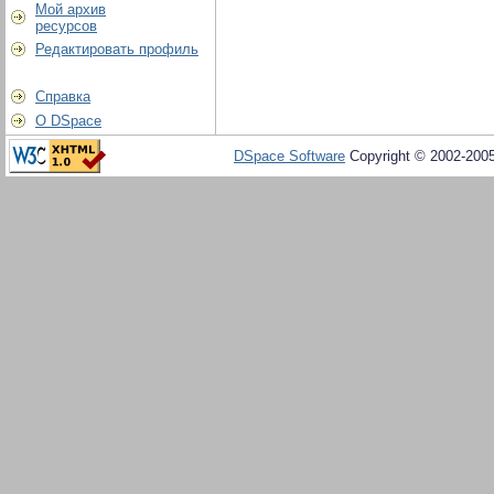
Мой архив
ресурсов
Редактировать профиль
Справка
О DSpace
DSpace Software
Copyright © 2002-200