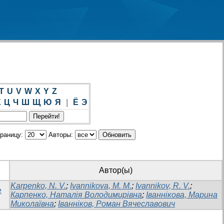
T
U
V
W
X
Y
Z
Х
Ц
Ч
Ш
Щ
Ю
Я
|
Ё
Э
траницу:
Авторы:
Автор(ы)
Karpenko, N. V.
;
Ivannikova, M. M.
;
Ivannikov, R. V.
;
e
Карпенко, Наталія Володимирівна
;
Іваннікова, Марина
Миколаївна
;
Іванніков, Роман Вячеславович