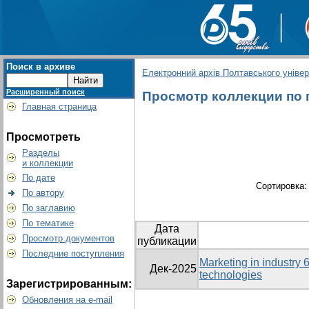
Поиск в архиве
Електронний архів Полтавського універс
Расширенный поиск
Просмотр коллекции по гр
Главная страница
Просмотреть
Разделы
и коллекции
По дате
Сортировка
По автору
По заглавию
По тематике
Дата
Просмотр документов
публикации
Последние поступления
Marketing in industry 6
Дек-2025
technologies
Зарегистрированным:
Обновления на e-mail