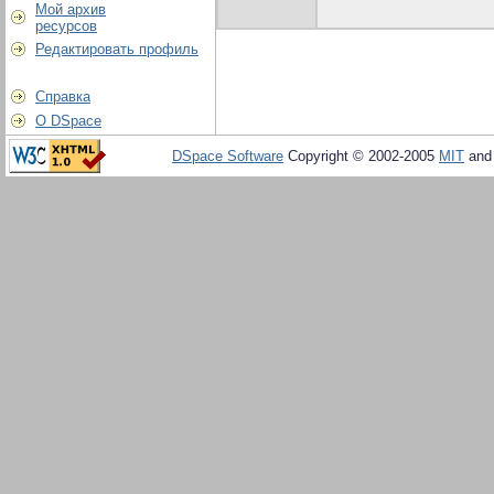
Мой архив
ресурсов
Редактировать профиль
Справка
О DSpace
DSpace Software
Copyright © 2002-2005
MIT
an