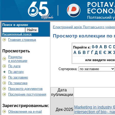
Поиск в архиве
Електронний архів Полтавського універс
Расширенный поиск
Просмотр коллекции по гр
Главная страница
0-9
A
B
C
Перейти к:
Просмотреть
А
Б
В
Г
Ґ
Д
Е
Є
Ж
Разделы
или введите неск
и коллекции
По дате
Сортировка:
По автору
По заглавию
По тематике
Просмотр документов
Дата
Последние поступления
публикации
Зарегистрированным:
Marketing in industry 6
Дек-2025
Обновления на e-mail
intersection of bio-, n