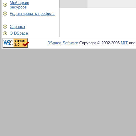
Мой архив
ресурсов
Редактировать профиль
Справка
О DSpace
DSpace Software
Copyright © 2002-2005
MIT
an