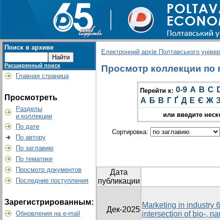
Поиск в архиве
Електронний архів Полтавського універс
Расширенный поиск
Просмотр коллекции по гр
Главная страница
0-9
A
B
C
Перейти к:
Просмотреть
А
Б
В
Г
Ґ
Д
Е
Є
Ж
Разделы
или введите неск
и коллекции
По дате
Сортировка:
По автору
По заглавию
По тематике
Просмотр документов
Дата
Последние поступления
публикации
Зарегистрированным:
Marketing in industry 6
Дек-2025
Обновления на e-mail
intersection of bio-, n