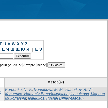
T
U
V
W
X
Y
Z
Х
Ц
Ч
Ш
Щ
Ю
Я
|
Ё
Э
траницу:
Авторы:
Автор(ы)
Karpenko, N. V.
;
Ivannikova, M. M.
;
Ivannikov, R. V.
;
e
Карпенко, Наталія Володимирівна
;
Іваннікова, Марина
Миколаївна
;
Іванніков, Роман Вячеславович