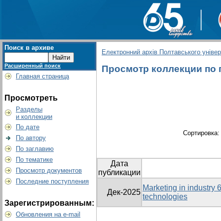
Поиск в архиве
Електронний архів Полтавського універс
Расширенный поиск
Просмотр коллекции по гр
Главная страница
Просмотреть
Разделы
и коллекции
По дате
Сортировка
По автору
По заглавию
По тематике
Дата
Просмотр документов
публикации
Последние поступления
Marketing in industry 6
Дек-2025
technologies
Зарегистрированным:
Обновления на e-mail