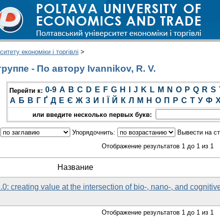
итету економіки і торгівлі
>
уппе - По автору Ivannikov, R. V.
0-9
A
B
C
D
E
F
G
H
I
J
K
L
M
N
O
P
Q
R
S
Перейти к:
А
Б
В
Г
Ґ
Д
Е
Є
Ж
З
И
І
Ї
Й
К
Л
М
Н
О
П
Р
С
Т
У
Ф
или введите несколько первых букв:
:
Упорядочнить:
Вывести на с
Отображение результатов 1 до 1 из 1
Название
.0: creating value at the intersection of bio-, nano-, and cognitiv
Отображение результатов 1 до 1 из 1