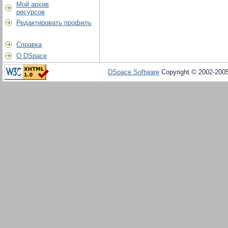
Мой архив
ресурсов
Редактировать профиль
Справка
О DSpace
DSpace Software
Copyright © 2002-200