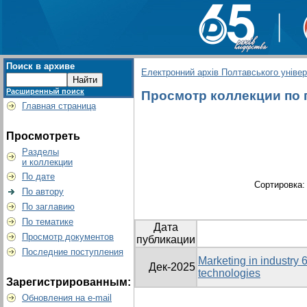
Поиск в архиве
Електронний архів Полтавського універс
Расширенный поиск
Просмотр коллекции по гр
Главная страница
Просмотреть
Разделы
и коллекции
По дате
Сортировка
По автору
По заглавию
По тематике
Дата
Просмотр документов
публикации
Последние поступления
Marketing in industry 6
Дек-2025
technologies
Зарегистрированным:
Обновления на e-mail