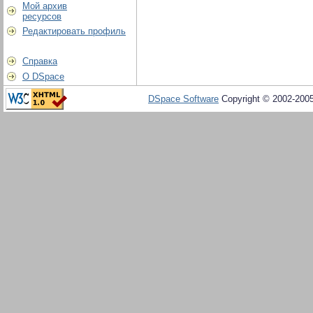
Мой архив
ресурсов
Редактировать профиль
Справка
О DSpace
DSpace Software
Copyright © 2002-200