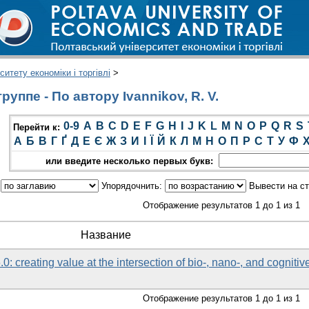
итету економіки і торгівлі
>
уппе - По автору Ivannikov, R. V.
0-9
A
B
C
D
E
F
G
H
I
J
K
L
M
N
O
P
Q
R
S
Перейти к:
А
Б
В
Г
Ґ
Д
Е
Є
Ж
З
И
І
Ї
Й
К
Л
М
Н
О
П
Р
С
Т
У
Ф
или введите несколько первых букв:
:
Упорядочнить:
Вывести на с
Отображение результатов 1 до 1 из 1
Название
.0: creating value at the intersection of bio-, nano-, and cognitiv
Отображение результатов 1 до 1 из 1