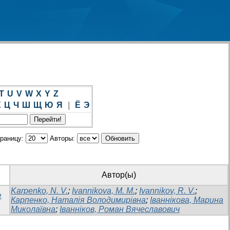
T
U
V
W
X
Y
Z
Х
Ц
Ч
Ш
Щ
Ю
Я
|
Ё
Э
траницу:
Авторы:
Автор(ы)
Karpenko, N. V.
;
Ivannikova, M. M.
;
Ivannikov, R. V.
;
e
Карпенко, Наталія Володимирівна
;
Іваннікова, Марина
Миколаївна
;
Іванніков, Роман Вячеславович