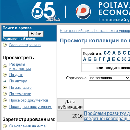
Поиск в архиве
Електронний архів Полтавського універс
Расширенный поиск
Просмотр коллекции по гр
Главная страница
0-9
A
B
C
Перейти к:
Просмотреть
А
Б
В
Г
Ґ
Д
Е
Є
Ж
Разделы
или введите неск
и коллекции
По дате
Сортировка:
По автору
По заглавию
По тематике
Просмотр документов
Дата
Последние поступления
публикации
Проблеми розвитку 
2016
кредитної кооперації
Зарегистрированным:
Обновления на e-mail