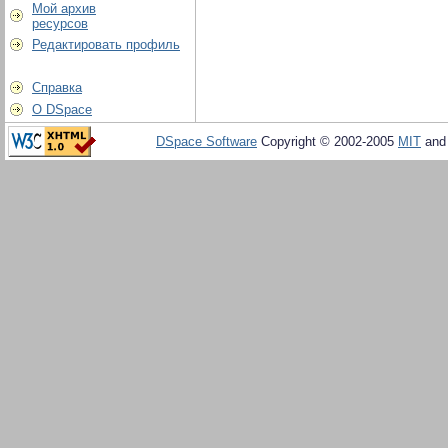
Мой архив
ресурсов
Редактировать профиль
Справка
О DSpace
DSpace Software
Copyright © 2002-2005
MIT
an