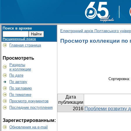
Поиск в архиве
Електронний архів Полтавського універс
Расширенный поиск
Просмотр коллекции по гр
Главная страница
Просмотреть
Разделы
и коллекции
По дате
Сортировка
По автору
По заглавию
По тематике
Дата
Просмотр документов
публикации
Последние поступления
2016
Проблеми розвитку д
Зарегистрированным:
Обновления на e-mail