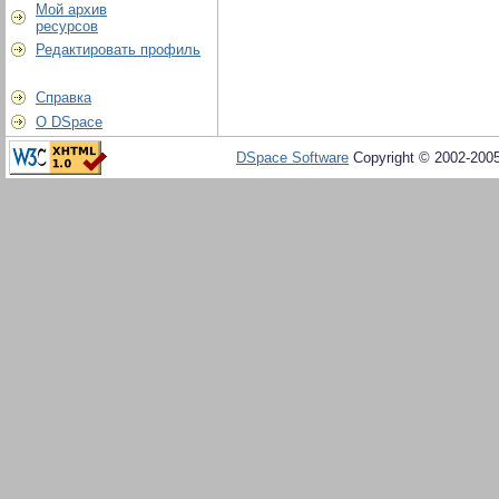
Мой архив
ресурсов
Редактировать профиль
Справка
О DSpace
DSpace Software
Copyright © 2002-200