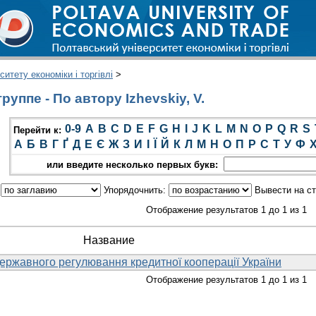
итету економіки і торгівлі
>
уппе - По автору Izhevskiy, V.
0-9
A
B
C
D
E
F
G
H
I
J
K
L
M
N
O
P
Q
R
S
Перейти к:
А
Б
В
Г
Ґ
Д
Е
Є
Ж
З
И
І
Ї
Й
К
Л
М
Н
О
П
Р
С
Т
У
Ф
или введите несколько первых букв:
:
Упорядочнить:
Вывести на с
Отображение результатов 1 до 1 из 1
Название
ержавного регулювання кредитної кооперації України
Отображение результатов 1 до 1 из 1