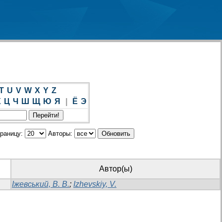
T
U
V
W
X
Y
Z
Х
Ц
Ч
Ш
Щ
Ю
Я
|
Ё
Э
траницу:
Авторы:
Автор(ы)
Іжевський, В. В.
;
Izhevskiy, V.