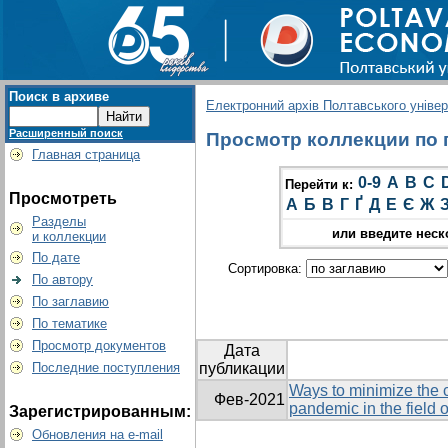
Поиск в архиве
Електронний архів Полтавського універс
Расширенный поиск
Просмотр коллекции по гр
Главная страница
0-9
A
B
C
Перейти к:
Просмотреть
А
Б
В
Г
Ґ
Д
Е
Є
Ж
Разделы
или введите неск
и коллекции
По дате
Сортировка:
По автору
По заглавию
По тематике
Просмотр документов
Дата
Последние поступления
публикации
Ways to minimize the
Фев-2021
pandemic in the field 
Зарегистрированным:
Обновления на e-mail