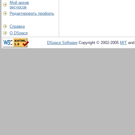
Мой архив
ресурсов
Редактировать профиль
Справка
О DSpace
DSpace Software
Copyright © 2002-2005
MIT
an