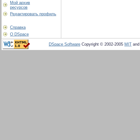
Мой архив
ресурсов
Редактировать профиль
Справка
О DSpace
DSpace Software
Copyright © 2002-2005
MIT
an