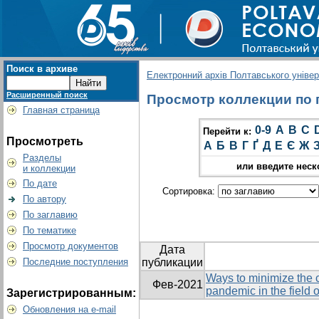
Поиск в архиве
Електронний архів Полтавського універс
Расширенный поиск
Просмотр коллекции по гр
Главная страница
0-9
A
B
C
Перейти к:
Просмотреть
А
Б
В
Г
Ґ
Д
Е
Є
Ж
Разделы
или введите неск
и коллекции
По дате
Сортировка:
По автору
По заглавию
По тематике
Просмотр документов
Дата
Последние поступления
публикации
Ways to minimize the
Фев-2021
pandemic in the field 
Зарегистрированным:
Обновления на e-mail