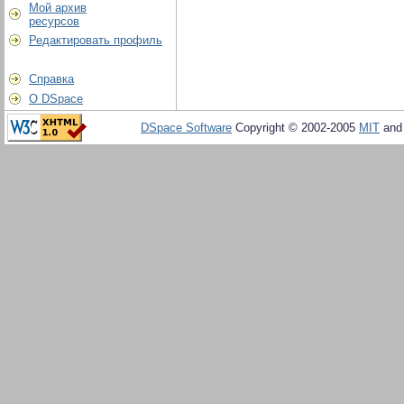
Мой архив
ресурсов
Редактировать профиль
Справка
О DSpace
DSpace Software
Copyright © 2002-2005
MIT
an