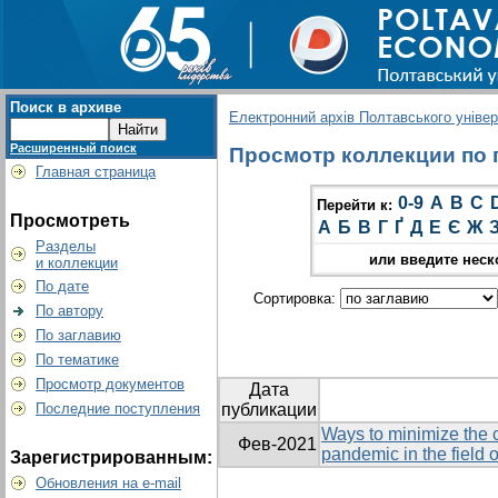
Поиск в архиве
Електронний архів Полтавського універс
Расширенный поиск
Просмотр коллекции по гр
Главная страница
0-9
A
B
C
Перейти к:
Просмотреть
А
Б
В
Г
Ґ
Д
Е
Є
Ж
Разделы
или введите неск
и коллекции
По дате
Сортировка:
По автору
По заглавию
По тематике
Просмотр документов
Дата
Последние поступления
публикации
Ways to minimize the
Фев-2021
pandemic in the field 
Зарегистрированным:
Обновления на e-mail