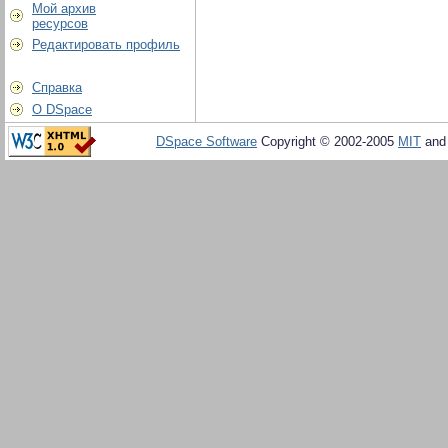
Мой архив
ресурсов
Редактировать профиль
Справка
О DSpace
DSpace Software
Copyright © 2002-2005
MIT
an