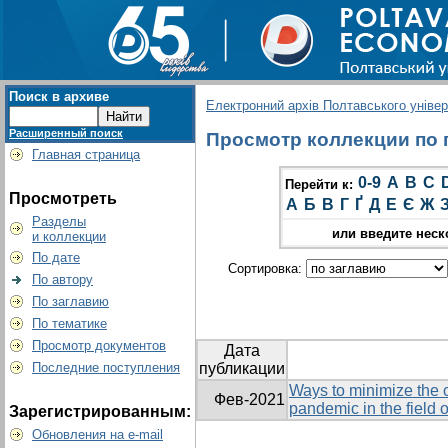
Поиск в архиве
Електронний архів Полтавського універс
Расширенный поиск
Просмотр коллекции по гр
Главная страница
0-9
A
B
C
Перейти к:
Просмотреть
А
Б
В
Г
Ґ
Д
Е
Є
Ж
Разделы
или введите неск
и коллекции
По дате
Сортировка:
По автору
По заглавию
По тематике
Просмотр документов
Дата
Последние поступления
публикации
Ways to minimize the
Фев-2021
pandemic in the field 
Зарегистрированным:
Обновления на e-mail