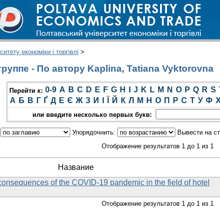
итету економіки і торгівлі
>
уппе - По автору Kaplina, Tatiana Vyktorovna
0-9
A
B
C
D
E
F
G
H
I
J
K
L
M
N
O
P
Q
R
S
Перейти к:
А
Б
В
Г
Ґ
Д
Е
Є
Ж
З
И
І
Ї
Й
К
Л
М
Н
О
П
Р
С
Т
У
Ф
или введите несколько первых букв:
:
Упорядочнить:
Вывести на с
Отображение результатов 1 до 1 из 1
Название
consequences of the COVID-19 pandemic in the field of hotel
Отображение результатов 1 до 1 из 1