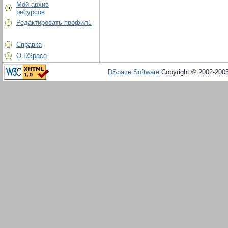
Мой архив
ресурсов
Редактировать профиль
Справка
О DSpace
DSpace Software
Copyright © 2002-200