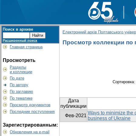
Поиск в архиве
Електронний архів Полтавського універс
Расширенный поиск
Просмотр коллекции по гр
Главная страница
Просмотреть
Разделы
и коллекции
По дате
Сортировка
По автору
По заглавию
По тематике
Дата
Просмотр документов
публикации
Последние поступления
Ways to minimize the 
Фев-2021
business of Ukraine
Зарегистрированным:
Обновления на e-mail