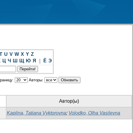
T
U
V
W
X
Y
Z
Х
Ц
Ч
Ш
Щ
Ю
Я
|
Ё
Э
траницу:
Авторы:
Автор(ы)
Kaplina, Tatiana Vyktorovna
;
Volodko, Olha Vasilevna