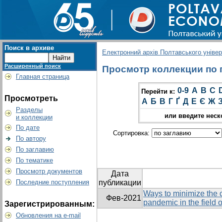
Поиск в архиве
Електронний архів Полтавського універс
Расширенный поиск
Просмотр коллекции по гр
Главная страница
0-9
A
B
C
Перейти к:
Просмотреть
А
Б
В
Г
Ґ
Д
Е
Є
Ж
Разделы
или введите неск
и коллекции
По дате
Сортировка:
По автору
По заглавию
По тематике
Просмотр документов
Дата
Последние поступления
публикации
Ways to minimize the
Фев-2021
pandemic in the field 
Зарегистрированным:
Обновления на e-mail