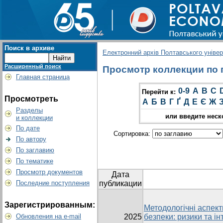
Поиск в архиве
Електронний архів Полтавського універс
Расширенный поиск
Просмотр коллекции по г
Главная страница
0-9
A
B
C
Перейти к:
Просмотреть
А
Б
В
Г
Ґ
Д
Е
Є
Ж
Разделы
или введите неск
и коллекции
По дате
Сортировка:
По автору
По заглавию
По тематике
Просмотр документов
Дата
Последние поступления
публикации
Зарегистрированным:
Методологічні аспект
Обновления на e-mail
2025
безпеки: ризики та ін