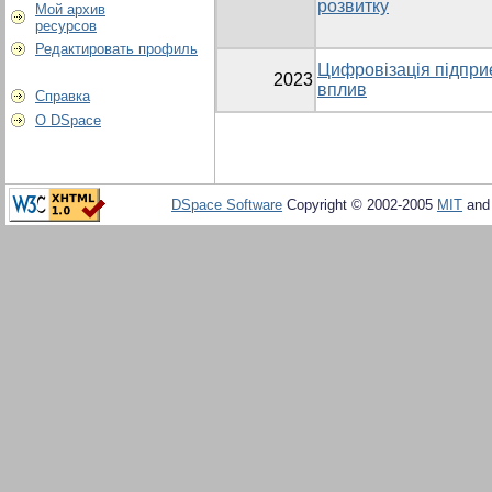
розвитку
Мой архив
ресурсов
Редактировать профиль
Цифровізація підприє
2023
вплив
Справка
О DSpace
DSpace Software
Copyright © 2002-2005
MIT
an