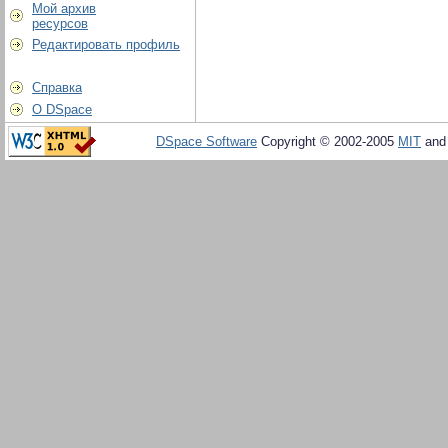
Мой архив
ресурсов
Редактировать профиль
Справка
О DSpace
DSpace Software
Copyright © 2002-2005
MIT
an