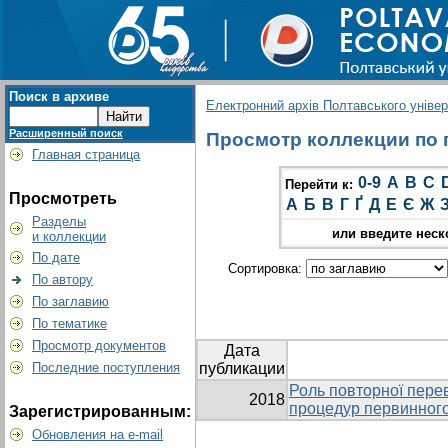
Поиск в архиве
Електронний архів Полтавського універс
Расширенный поиск
Просмотр коллекции по г
Главная страница
0-9
A
B
C
Перейти к:
Просмотреть
А
Б
В
Г
Ґ
Д
Е
Є
Ж
Разделы
или введите неск
и коллекции
По дате
Сортировка:
По автору
По заглавию
По тематике
Просмотр документов
Дата
Последние поступления
публикации
Роль повторної перев
2018
процедур первинног
Зарегистрированным:
Обновления на e-mail