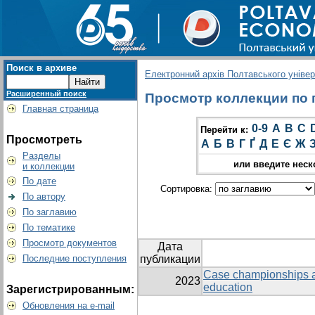
Поиск в архиве
Електронний архів Полтавського універс
Расширенный поиск
Просмотр коллекции по г
Главная страница
0-9
A
B
C
Перейти к:
Просмотреть
А
Б
В
Г
Ґ
Д
Е
Є
Ж
Разделы
или введите неск
и коллекции
По дате
Сортировка:
По автору
По заглавию
По тематике
Просмотр документов
Дата
Последние поступления
публикации
Case championships as
2023
education
Зарегистрированным:
Обновления на e-mail