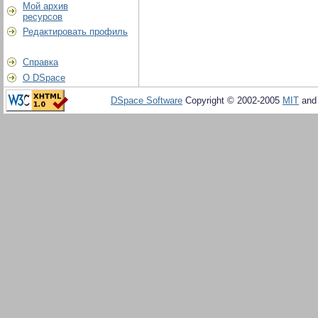
Мой архив
ресурсов
Редактировать профиль
Справка
О DSpace
DSpace Software
Copyright © 2002-2005
MIT
an