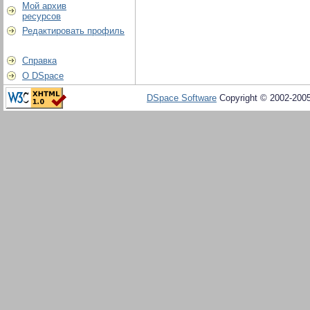
Мой архив
ресурсов
Редактировать профиль
Справка
О DSpace
DSpace Software
Copyright © 2002-200