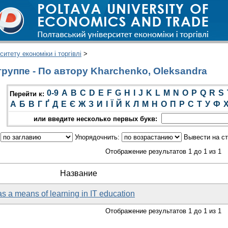
итету економіки і торгівлі
>
руппе - По автору Kharchenko, Oleksandra
0-9
A
B
C
D
E
F
G
H
I
J
K
L
M
N
O
P
Q
R
S
Перейти к:
А
Б
В
Г
Ґ
Д
Е
Є
Ж
З
И
І
Ї
Й
К
Л
М
Н
О
П
Р
С
Т
У
Ф
или введите несколько первых букв:
:
Упорядочнить:
Вывести на с
Отображение результатов 1 до 1 из 1
Название
 a means of learning in IT education
Отображение результатов 1 до 1 из 1