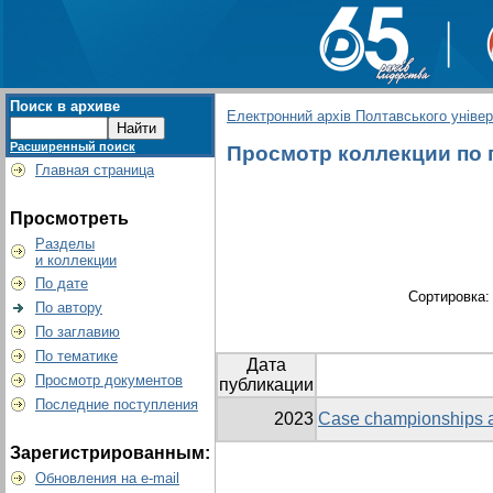
Поиск в архиве
Електронний архів Полтавського універс
Расширенный поиск
Просмотр коллекции по г
Главная страница
Просмотреть
Разделы
и коллекции
По дате
Сортировка
По автору
По заглавию
По тематике
Дата
Просмотр документов
публикации
Последние поступления
2023
Case championships as
Зарегистрированным:
Обновления на e-mail