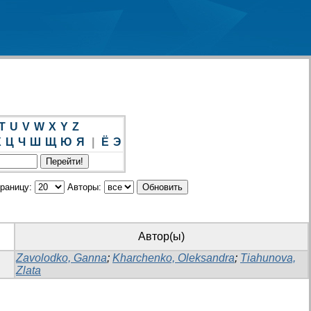
T
U
V
W
X
Y
Z
Х
Ц
Ч
Ш
Щ
Ю
Я
|
Ё
Э
траницу:
Авторы:
Автор(ы)
Zavolodko, Ganna
;
Kharchenko, Oleksandra
;
Tiahunova,
Zlata